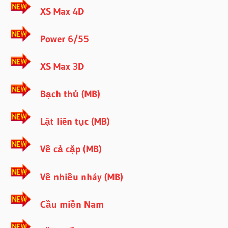
XS Max 4D
Power 6/55
XS Max 3D
Bạch thủ (MB)
Lật liên tục (MB)
Về cả cặp (MB)
Về nhiều nháy (MB)
Cầu miền Nam