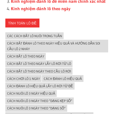
Kinh nghiệm đánh lô đề miền nam chính xác nhất
Kinh nghiệm đánh lô theo ngày
TÍNH TOÁN LÔ ĐỀ
CÁC CÁCH BẮT LÔ NUÔI TRONG TUẦN
CÁCH BẮT ĐÁNH LÔ THEO NGÀY HIỆU QUẢ VÀ HƯỚNG DẪN SOI
CẦU LÔ 2 NHÁY
CÁCH BẮT LÔ THEO NGÀY
CÁCH BẮT LÔ THEO NGÀY LẤY LÔ RƠI TỪ LÔ
CÁCH BẮT LÔ THEO NGÀY THEO CẦU LÔ RƠI
CÁCH CHƠI LÔ 1 NGÀY
CÁCH ĐÁNH LÔ HIỆU QUẢ
CÁCH ĐÁNH LÔ HIỆU QUẢ LẤY LÔ RƠI TỪ ĐỀ
CÁCH NUÔI LÔ 3 NGÀY HIỆU QUẢ
CÁCH NUÔI LÔ 3 NGÀY THEO “DẠNG KẸP SỐ”
CÁCH NUÔI LÔ 3 NGÀY THEO “DẠNG SỐ”