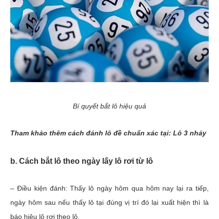
Bí quyết bắt lô hiệu quả
Tham khảo thêm cách đánh lô đề chuẩn xác tại: Lô 3 nháy
b. Cách bắt lô theo ngày lấy lô rơi từ lô
– Điều kiện đánh: Thấy lô ngày hôm qua hôm nay lại ra tiếp,
ngày hôm sau nếu thấy lô tại đúng vị trí đó lại xuất hiện thì là
báo hiệu lô rơi theo lô.