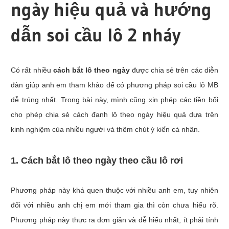
ngày hiệu quả và hướng
dẫn soi cầu lô 2 nháy
Có rất nhiều
cách bắt lô theo ngày
được chia sẻ trên các diễn
đàn giúp anh em tham khảo để có phương pháp soi cầu lô MB
dễ trúng nhất. Trong bài này, mình cũng xin phép các tiền bối
cho phép chia sẻ cách đanh lô theo ngày hiệu quả dựa trên
kinh nghiệm của nhiều người và thêm chút ý kiến cá nhân.
1. Cách bắt lô theo ngày theo cầu lô rơi
Phương pháp này khá quen thuộc với nhiều anh em, tuy nhiên
đối với nhiều anh chị em mới tham gia thì còn chưa hiểu rõ.
Phương pháp này thực ra đơn giản và dễ hiểu nhất, ít phải tính