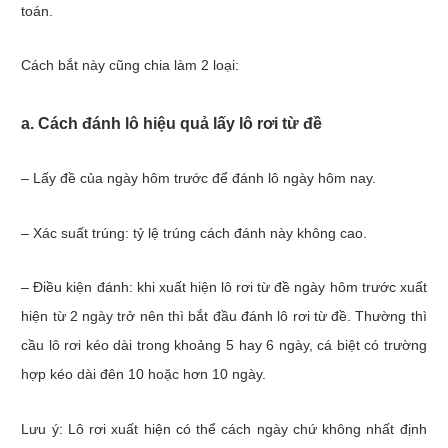
toán.
Cách bắt này cũng chia làm 2 loại:
a. Cách đánh lô hiệu quả lấy lô rơi từ đề
– Lấy đề của ngày hôm trước để đánh lô ngày hôm nay.
– Xác suất trúng: tỷ lệ trúng cách đánh này không cao.
– Điều kiện đánh: khi xuất hiện lô rơi từ đề ngày hôm trước xuất
hiện từ 2 ngày trở nên thì bắt đầu đánh lô rơi từ đề. Thường thì
cầu lô rơi kéo dài trong khoảng 5 hay 6 ngày, cá biệt có trường
hợp kéo dài đên 10 hoặc hơn 10 ngày.
Lưu ý: Lô rơi xuất hiện có thể cách ngày chứ không nhất định