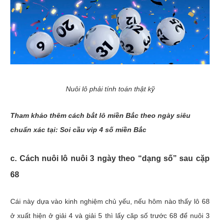
Nuôi lô phải tính toán thật kỹ
Tham khảo thêm cách bắt lô miền Bắc theo ngày siêu
chuẩn xác tại: Soi cầu vip 4 số miền Bắc
c. Cách nuôi lô nuôi 3 ngày theo “dạng số” sau cặp
68
Cái này dựa vào kinh nghiệm chủ yếu, nếu hôm nào thấy lô 68
ở xuất hiện ở giải 4 và giải 5 thì lấy căp số trước 68 để nuôi 3