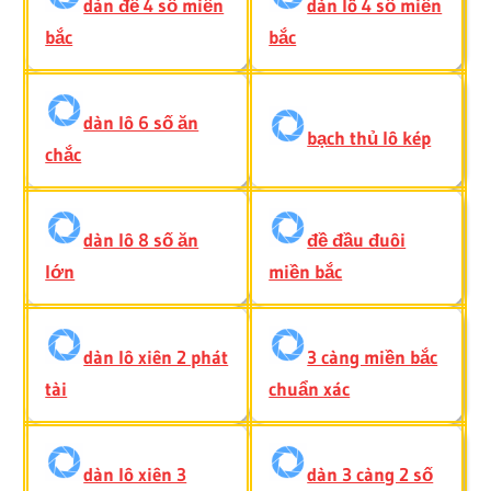
dàn đề 4 số miền
dàn lô 4 số miền
bắc
bắc
dàn lô 6 số ăn
bạch thủ lô kép
chắc
dàn lô 8 số ăn
đề đầu đuôi
lớn
miền bắc
dàn lô xiên 2 phát
3 càng miền bắc
tài
chuẩn xác
dàn lô xiên 3
dàn 3 càng 2 số