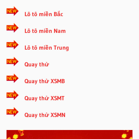
Lô tô miền Bắc
Lô tô miền Nam
Lô tô miền Trung
Quay thử
Quay thử XSMB
Quay thử XSMT
Quay thử XSMN