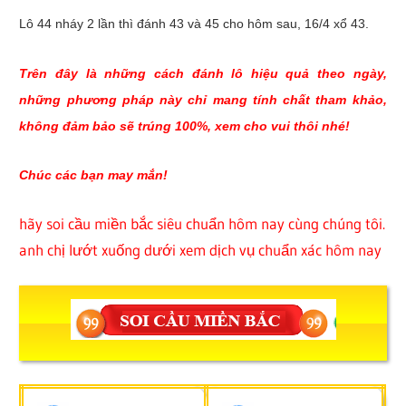
Lô 44 nháy 2 lần thì đánh 43 và 45 cho hôm sau, 16/4 xổ 43.
Trên đây là những cách đánh lô hiệu quả theo ngày,
những phương pháp này chỉ mang tính chất tham khảo,
không đảm bảo sẽ trúng 100%, xem cho vui thôi nhé!
Chúc các bạn may mắn!
hãy soi cầu miền bắc siêu chuẩn hôm nay cùng chúng tôi.
anh chị lướt xuống dưới xem dịch vụ chuẩn xác hôm nay