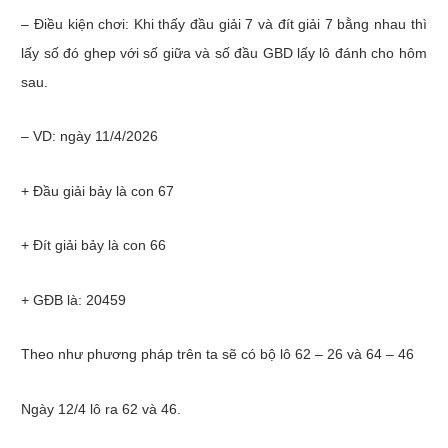
– Điều kiện chơi: Khi thấy đầu giải 7 và đít giải 7 bằng nhau thì
lấy số đó ghep với số giữa và số đầu GBD lấy lô đánh cho hôm
sau.
– VD: ngày 11/4/2026
+ Đầu giải bảy là con 67
+ Đít giải bảy là con 66
+ GĐB là: 20459
Theo như phương pháp trên ta sẽ có bộ lô 62 – 26 và 64 – 46
Ngày 12/4 lô ra 62 và 46.