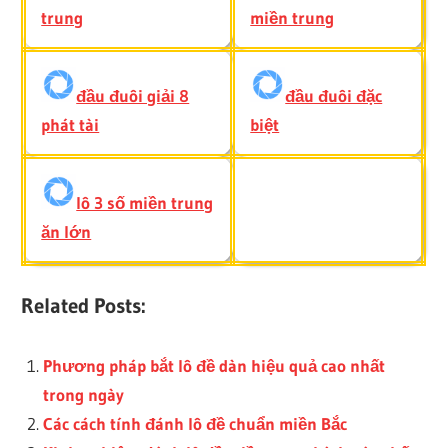
trung
miền trung
đầu đuôi giải 8
đầu đuôi đặc
phát tài
biệt
lô 3 số miền trung
ăn lớn
Related Posts:
Phương pháp bắt lô đề dàn hiệu quả cao nhất
trong ngày
Các cách tính đánh lô đề chuẩn miền Bắc