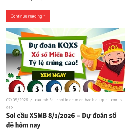
Continue reading
07/05/2026
cau mb 3s - choi lo de mien bac hieu qua - con lo
dep
Soi cầu XSMB 8/1/2026 – Dự đoán số
đề hôm nay