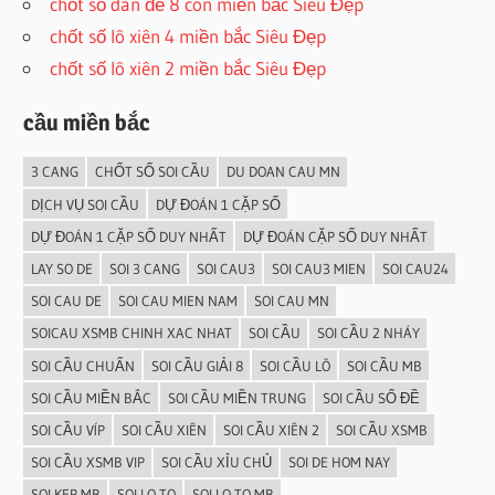
chốt số dàn đề 8 con miền bắc Siêu Đẹp
chốt số lô xiên 4 miền bắc Siêu Đẹp
chốt số lô xiên 2 miền bắc Siêu Đẹp
cầu miền bắc
3 CANG
CHỐT SỐ SOI CẦU
DU DOAN CAU MN
DỊCH VỤ SOI CẦU
DỰ ĐOÁN 1 CẶP SỐ
DỰ ĐOÁN 1 CẶP SỐ DUY NHẤT
DỰ ĐOÁN CẶP SỐ DUY NHẤT
LAY SO DE
SOI 3 CANG
SOI CAU3
SOI CAU3 MIEN
SOI CAU24
SOI CAU DE
SOI CAU MIEN NAM
SOI CAU MN
SOICAU XSMB CHINH XAC NHAT
SOI CẦU
SOI CẦU 2 NHÁY
SOI CẦU CHUẨN
SOI CẦU GIẢI 8
SOI CẦU LÔ
SOI CẦU MB
SOI CẦU MIỀN BẮC
SOI CẦU MIỀN TRUNG
SOI CẦU SỐ ĐỀ
SOI CẦU VÍP
SOI CẦU XIÊN
SOI CẦU XIÊN 2
SOI CẦU XSMB
SOI CẦU XSMB VIP
SOI CẦU XỈU CHỦ
SOI DE HOM NAY
SOI KEP MB
SOI LO TO
SOI LO TO MB