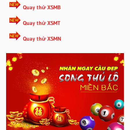
Quay thử XSMB
Quay thử XSMT
Quay thử XSMN