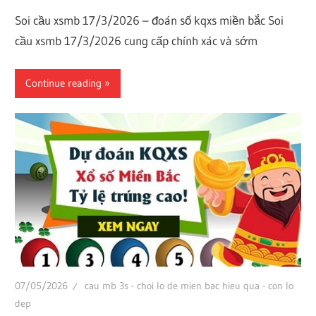
Soi cầu xsmb 17/3/2026 – đoán số kqxs miền bắc Soi
cầu xsmb 17/3/2026 cung cấp chính xác và sớm
Continue reading
07/05/2026
cau mb 3s - choi lo de mien bac hieu qua - con lo
dep