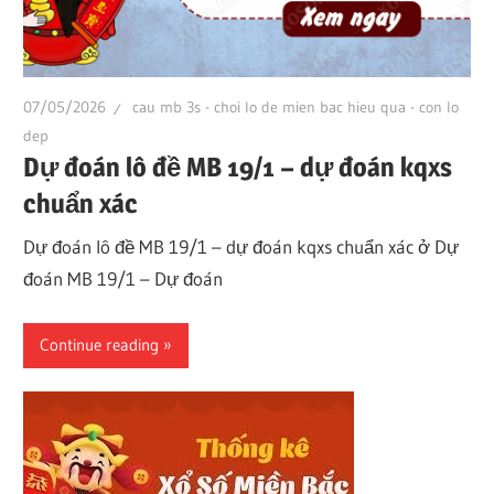
07/05/2026
cau mb 3s - choi lo de mien bac hieu qua - con lo
dep
Dự đoán lô đề MB 19/1 – dự đoán kqxs
chuẩn xác
Dự đoán lô đề MB 19/1 – dự đoán kqxs chuẩn xác ở Dự
đoán MB 19/1 – Dự đoán
Continue reading