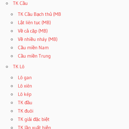
TK Cầu
TK Cầu Bạch thủ (MB
Lật liên tục (MB)
Về cả cặp (MB)
Về nhiều nháy (MB)
Cầu miền Nam
Cầu miền Trung
TK Lô
Lô gan
Lô xiên
Lô kép
TK đầu
TK đuôi
TK giải đặc biệt
TK lần xuất hiện