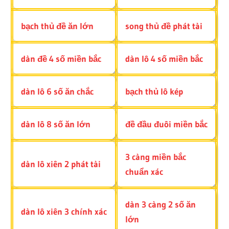
bạch thủ đề ăn lớn
song thủ đề phát tài
dàn đề 4 số miền bắc
dàn lô 4 số miền bắc
dàn lô 6 số ăn chắc
bạch thủ lô kép
dàn lô 8 số ăn lớn
đề đầu đuôi miền bắc
3 càng miền bắc
dàn lô xiên 2 phát tài
chuẩn xác
dàn 3 càng 2 số ăn
dàn lô xiên 3 chính xác
lớn