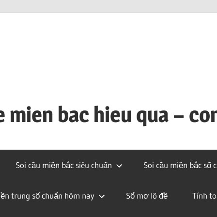
e mien bac hieu qua – co
Soi cầu miền bắc siêu chuẩn
Soi cầu miền bắc số
iền trung số chuẩn hôm nay
Sổ mơ lô đề
Tính to