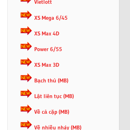
Vietlott
XS Mega 6/45
XS Max 4D
Power 6/55
XS Max 3D
Bạch thủ (MB)
Lật liên tục (MB)
Về cả cặp (MB)
Về nhiều nháy (MB)