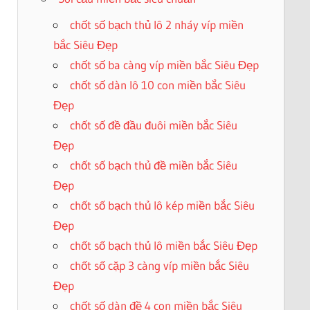
chốt số bạch thủ lô 2 nháy víp miền
bắc Siêu Đẹp
chốt số ba càng víp miền bắc Siêu Đẹp
chốt số dàn lô 10 con miền bắc Siêu
Đẹp
chốt số đề đầu đuôi miền bắc Siêu
Đẹp
chốt số bạch thủ đề miền bắc Siêu
Đẹp
chốt số bạch thủ lô kép miền bắc Siêu
Đẹp
chốt số bạch thủ lô miền bắc Siêu Đẹp
chốt số cặp 3 càng víp miền bắc Siêu
Đẹp
chốt số dàn đề 4 con miền bắc Siêu