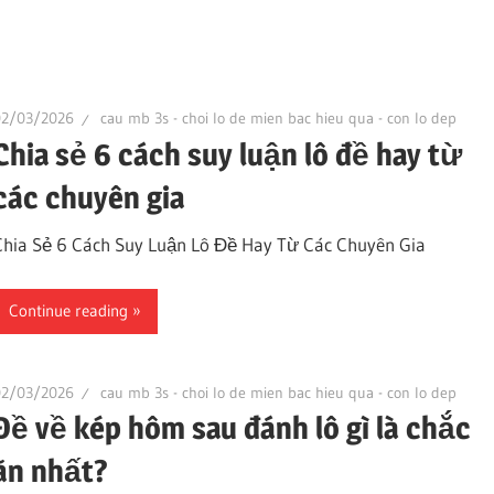
02/03/2026
cau mb 3s - choi lo de mien bac hieu qua - con lo dep
Chia sẻ 6 cách suy luận lô đề hay từ
các chuyên gia
Chia Sẻ 6 Cách Suy Luận Lô Đề Hay Từ Các Chuyên Gia
Continue reading
02/03/2026
cau mb 3s - choi lo de mien bac hieu qua - con lo dep
Đề về kép hôm sau đánh lô gì là chắc
ăn nhất?