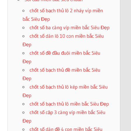
chốt số bạch thủ lô 2 nháy víp miền
bắc Siêu Đẹp
chốt số ba càng víp miền bắc Siêu Đẹp
chốt số dàn lô 10 con miền bắc Siêu
Đẹp
chốt số đề đầu đuôi miền bắc Siêu
Đẹp
chốt số bạch thủ đề miền bắc Siêu
Đẹp
chốt số bạch thủ lô kép miền bắc Siêu
Đẹp
chốt số bạch thủ lô miền bắc Siêu Đẹp
chốt số cặp 3 càng víp miền bắc Siêu
Đẹp
chốt số dàn đề 4 con miền bắc Siêu