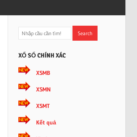
Search
XỔ SỐ CHÍNH XÁC
XSMB
XSMN
XSMT
Kết quả