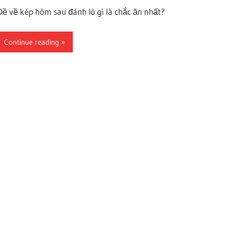
Đề về kép hôm sau đánh lô gì là chắc ăn nhất?
Continue reading