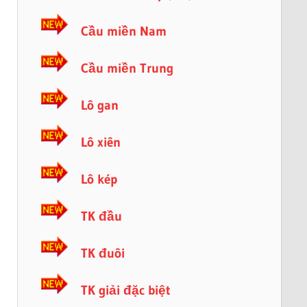
Cầu miền Nam
Cầu miền Trung
Lô gan
Lô xiên
Lô kép
TK đầu
TK đuôi
TK giải đặc biệt