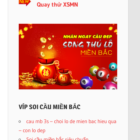
Quay thử XSMN
VÍP SOI CẦU MIỀN BẮC
cau mb 3s – choi lo de mien bac hieu qua
– con lo dep
Soi cầu miền bắc siêu chuẩn