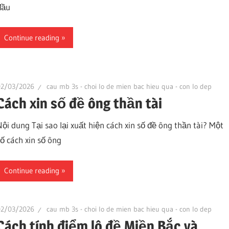
đầu
Continue reading
02/03/2026
cau mb 3s - choi lo de mien bac hieu qua - con lo dep
Cách xin số đề ông thần tài
Nội dung Tại sao lại xuất hiện cách xin số đề ông thần tài? Một
số cách xin số ông
Continue reading
02/03/2026
cau mb 3s - choi lo de mien bac hieu qua - con lo dep
Cách tính điểm lô đề Miền Bắc và