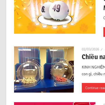
02/03/2026
Chiều na
KINH NGHIỆM 
con gì, chiều 
Continue rea