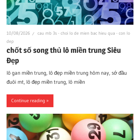
10/08/2026
cau mb 3s - choi lo de mien bac hieu qua - con lo
dep
chốt số song thủ lô miền trung Siêu
Đẹp
lô gan miền trung, lô đẹp miền trung hôm nay, sớ đầu
đuôi mt, lô đẹp miền trung, lô miền
Continue reading