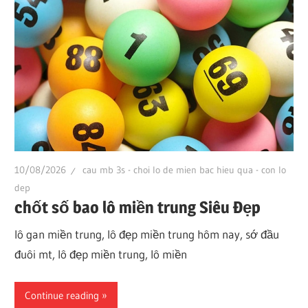
10/08/2026
cau mb 3s - choi lo de mien bac hieu qua - con lo
dep
chốt số bao lô miền trung Siêu Đẹp
lô gan miền trung, lô đẹp miền trung hôm nay, sớ đầu
đuôi mt, lô đẹp miền trung, lô miền
Continue reading