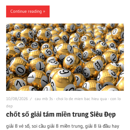
Continue reading
10/08/2026
cau mb 3s - choi lo de mien bac hieu qua - con lo
dep
chốt số giải tám miền trung Siêu Đẹp
giải 8 vé số, soi cầu giải 8 miền trung, giải 8 là đầu hay