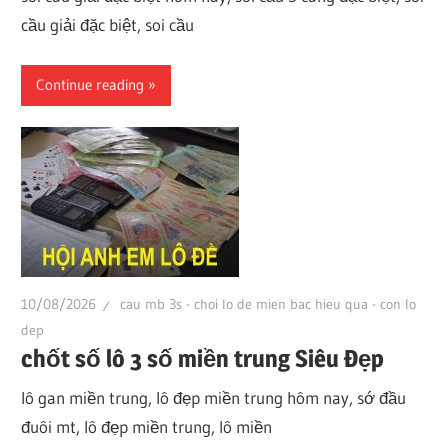
cầu giải đặc biệt, soi cầu
Continue reading
10/08/2026
cau mb 3s - choi lo de mien bac hieu qua - con lo
dep
chốt số lô 3 số miền trung Siêu Đẹp
lô gan miền trung, lô đẹp miền trung hôm nay, sớ đầu
đuôi mt, lô đẹp miền trung, lô miền