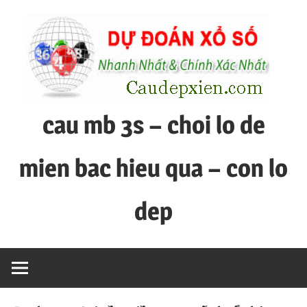
Skip
to
content
cau mb 3s – choi lo de
mien bac hieu qua – con lo
dep
cau
mb
3s
–