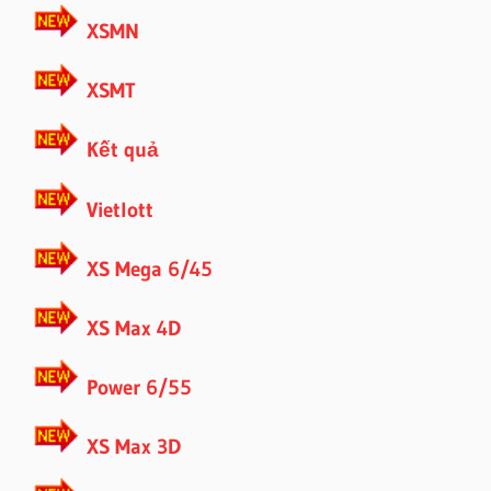
XSMN
XSMT
Kết quả
Vietlott
XS Mega 6/45
XS Max 4D
Power 6/55
XS Max 3D