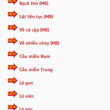
Bạch thủ (MB)
Lật liên tục (MB)
Về cả cặp (MB)
Về nhiều nháy (MB)
Cầu miền Nam
Cầu miền Trung
Lô gan
Lô xiên
Lô kép