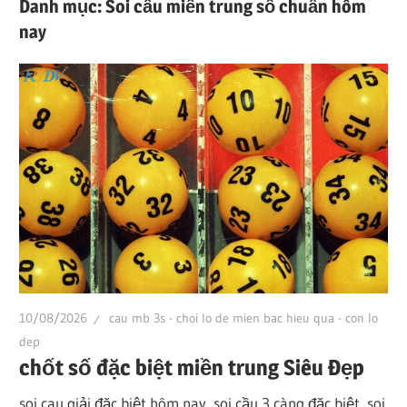
Danh mục:
Soi cầu miền trung số chuẩn hôm
choi
nay
lo
de
mien
bac
hieu
qua
–
con
lo
dep
10/08/2026
cau mb 3s - choi lo de mien bac hieu qua - con lo
dep
chốt số đặc biệt miền trung Siêu Đẹp
soi cau giải đặc biệt hôm nay, soi cầu 3 càng đặc biệt, soi