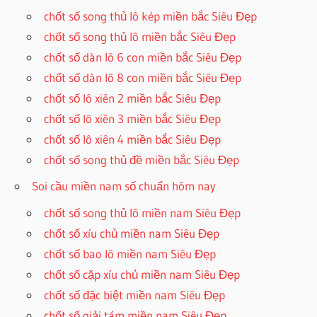
chốt số song thủ lô kép miền bắc Siêu Đẹp
chốt số song thủ lô miền bắc Siêu Đẹp
chốt số dàn lô 6 con miền bắc Siêu Đẹp
chốt số dàn lô 8 con miền bắc Siêu Đẹp
chốt số lô xiên 2 miền bắc Siêu Đẹp
chốt số lô xiên 3 miền bắc Siêu Đẹp
chốt số lô xiên 4 miền bắc Siêu Đẹp
chốt số song thủ đề miền bắc Siêu Đẹp
Soi cầu miền nam số chuẩn hôm nay
chốt số song thủ lô miền nam Siêu Đẹp
chốt số xíu chủ miền nam Siêu Đẹp
chốt số bao lô miền nam Siêu Đẹp
chốt số cặp xíu chủ miền nam Siêu Đẹp
chốt số đặc biệt miền nam Siêu Đẹp
chốt số giải tám miền nam Siêu Đẹp