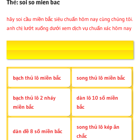
Thẻ:
soi so mien bac
choi
lo
hãy soi cầu miền bắc siêu chuẩn hôm nay cùng chúng tôi.
de
anh chị lướt xuống dưới xem dịch vụ chuẩn xác hôm nay
mien
bac
hieu
qua
–
bạch thủ lô miền bắc
song thủ lô miền bắc
con
lo
dep
bạch thủ lô 2 nháy
dàn lô 10 số miền
miền bắc
bắc
song thủ lô kép ăn
dàn đề 8 số miền bắc
chắc