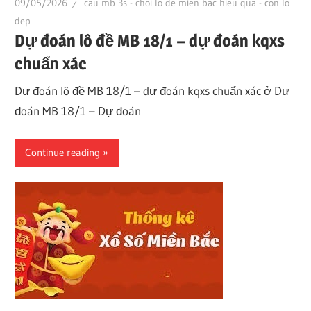
09/05/2026
cau mb 3s - choi lo de mien bac hieu qua - con lo
dep
Dự đoán lô đề MB 18/1 – dự đoán kqxs
chuẩn xác
Dự đoán lô đề MB 18/1 – dự đoán kqxs chuẩn xác ở Dự
đoán MB 18/1 – Dự đoán
Continue reading