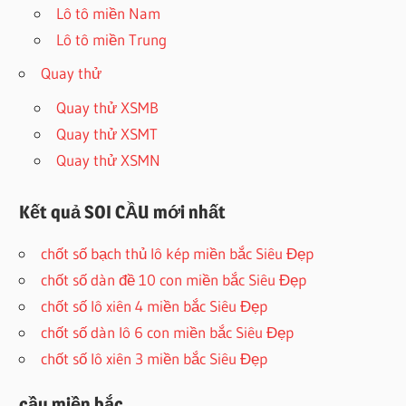
Lô tô miền Nam
Lô tô miền Trung
Quay thử
Quay thử XSMB
Quay thử XSMT
Quay thử XSMN
Kết quả SOI CẦU mới nhất
chốt số bạch thủ lô kép miền bắc Siêu Đẹp
chốt số dàn đề 10 con miền bắc Siêu Đẹp
chốt số lô xiên 4 miền bắc Siêu Đẹp
chốt số dàn lô 6 con miền bắc Siêu Đẹp
chốt số lô xiên 3 miền bắc Siêu Đẹp
cầu miền bắc