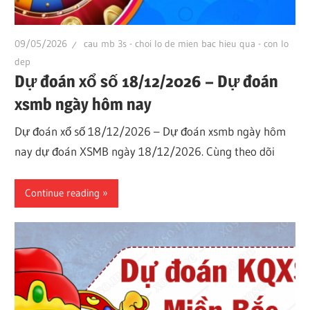
09/05/2026
cau mb 3s - choi lo de mien bac hieu qua - con lo
dep
Dự đoán xổ số 18/12/2026 – Dự đoán
xsmb ngày hôm nay
Dự đoán xổ số 18/12/2026 – Dự đoán xsmb ngày hôm
nay dự đoán XSMB ngày 18/12/2026. Cùng theo dõi
Continue reading