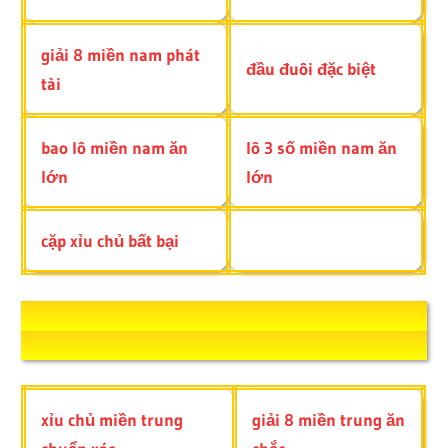
giải 8 miền nam phát
đầu đuôi đặc biệt
tài
bao lô miền nam ăn
lô 3 số miền nam ăn
lớn
lớn
cặp xỉu chủ bất bại
xỉu chủ miền trung
giải 8 miền trung ăn