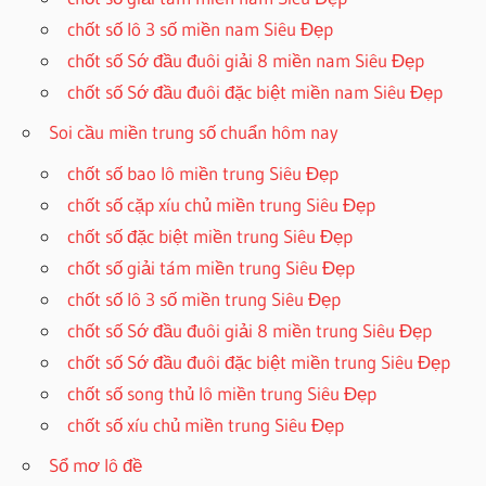
chốt số lô 3 số miền nam Siêu Đẹp
chốt số Sớ đầu đuôi giải 8 miền nam Siêu Đẹp
chốt số Sớ đầu đuôi đặc biệt miền nam Siêu Đẹp
Soi cầu miền trung số chuẩn hôm nay
chốt số bao lô miền trung Siêu Đẹp
chốt số cặp xíu chủ miền trung Siêu Đẹp
chốt số đặc biệt miền trung Siêu Đẹp
chốt số giải tám miền trung Siêu Đẹp
chốt số lô 3 số miền trung Siêu Đẹp
chốt số Sớ đầu đuôi giải 8 miền trung Siêu Đẹp
chốt số Sớ đầu đuôi đặc biệt miền trung Siêu Đẹp
chốt số song thủ lô miền trung Siêu Đẹp
chốt số xíu chủ miền trung Siêu Đẹp
Sổ mơ lô đề