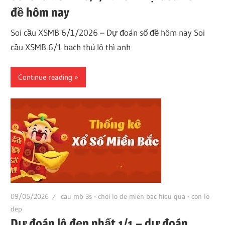
đề hôm nay
Soi cầu XSMB 6/1/2026 – Dự đoán số đề hôm nay Soi
cầu XSMB 6/1 bạch thủ lô thì anh
Continue reading
09/05/2026
cau mb 3s - choi lo de mien bac hieu qua - con lo
dep
Dự đoán lô đẹp nhất 1/1 – dự đoán