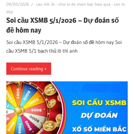
09/05/2026
cau mb 3s - choi lo de mien bac hieu qua - con lo
dep
Soi cầu XSMB 5/1/2026 – Dự đoán số
đề hôm nay
Soi cầu XSMB 5/1/2026 – Dự đoán số đề hôm nay Soi
cầu XSMB 5/1 bạch thủ lô thì anh
Continue reading