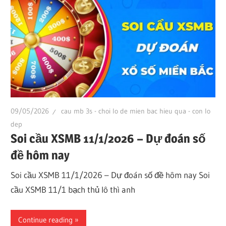
09/05/2026
cau mb 3s - choi lo de mien bac hieu qua - con lo
dep
Soi cầu XSMB 11/1/2026 – Dự đoán số
đề hôm nay
Soi cầu XSMB 11/1/2026 – Dự đoán số đề hôm nay Soi
cầu XSMB 11/1 bạch thủ lô thì anh
Continue reading