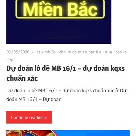
09/05/2026
cau mb 3s - choi lo de mien bac hieu qua - con lo
dep
Dự đoán lô đề MB 16/1 – dự đoán kqxs
chuẩn xác
Dự đoán lô đề MB 16/1 – dự đoán kqxs chuẩn xác ở Dự
đoán MB 16/1 – Dự đoán
Continue reading