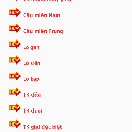
Cầu miền Nam
Cầu miền Trung
Lô gan
Lô xiên
Lô kép
TK đầu
TK đuôi
TK giải đặc biệt