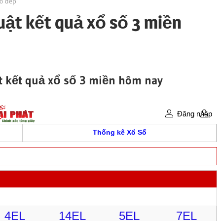
lo dep
ật kết quả xổ số 3 miền
t kết quả xổ số 3 miền hôm nay