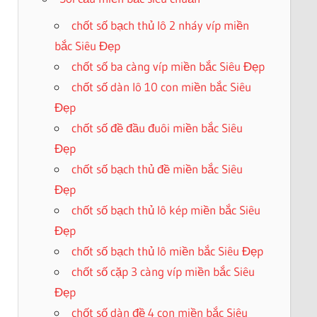
chốt số bạch thủ lô 2 nháy víp miền
bắc Siêu Đẹp
chốt số ba càng víp miền bắc Siêu Đẹp
chốt số dàn lô 10 con miền bắc Siêu
Đẹp
chốt số đề đầu đuôi miền bắc Siêu
Đẹp
chốt số bạch thủ đề miền bắc Siêu
Đẹp
chốt số bạch thủ lô kép miền bắc Siêu
Đẹp
chốt số bạch thủ lô miền bắc Siêu Đẹp
chốt số cặp 3 càng víp miền bắc Siêu
Đẹp
chốt số dàn đề 4 con miền bắc Siêu