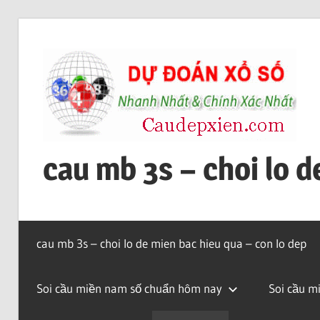
Skip
to
content
cau mb 3s – choi lo d
cau
mb
cau mb 3s – choi lo de mien bac hieu qua – con lo dep
3s
–
choi
Soi cầu miền nam số chuẩn hôm nay
Soi cầu m
lo