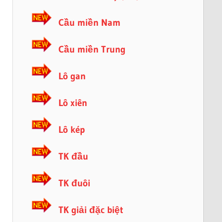
Cầu miền Nam
Cầu miền Trung
Lô gan
Lô xiên
Lô kép
TK đầu
TK đuôi
TK giải đặc biệt