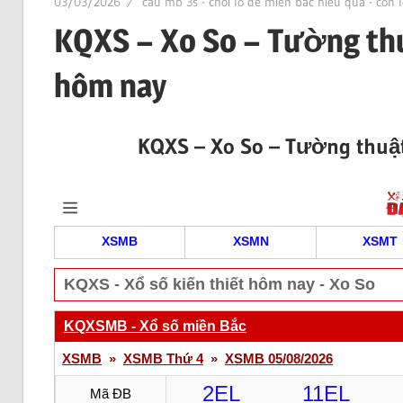
03/03/2026
cau mb 3s - choi lo de mien bac hieu qua - con 
KQXS – Xo So – Tường thu
hôm nay
KQXS – Xo So – Tường thuậ