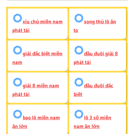
xỉu chủ miền nam
song thủ lô ăn
phát tài
to
giải đặc biệt miền
đầu đuôi giải 8
nam
phát tài
giải 8 miền nam
đầu đuôi đặc
phát tài
biệt
bao lô miền nam
lô 3 số miền
ăn lớn
nam ăn lớn