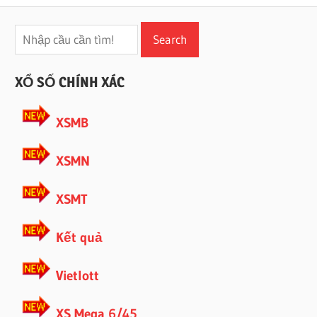
viết
Search
XỔ SỐ CHÍNH XÁC
XSMB
XSMN
XSMT
Kết quả
Vietlott
XS Mega 6/45