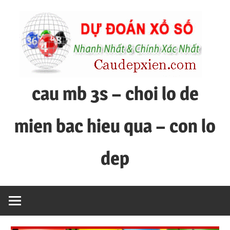
Skip
to
content
cau mb 3s – choi lo de
mien bac hieu qua – con lo
dep
cau
mb
3s
–