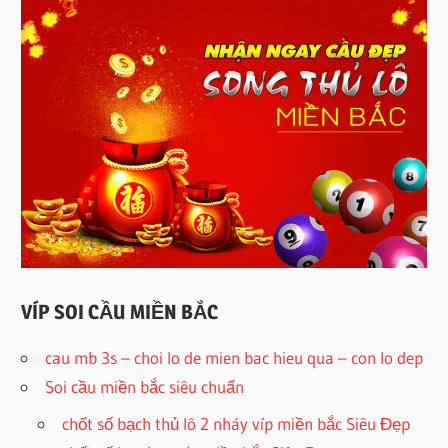
VÍP SOI CẦU MIỀN BẮC
cau mb 3s – choi lo de mien bac hieu qua – con lo dep
Soi cầu miền bắc siêu chuẩn
chốt số bạch thủ lô 2 nháy víp miền bắc Siêu Đẹp