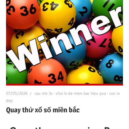
choi
lo
de
mien
bac
hieu
qua
–
con
lo
dep
07/05/2026
cau mb 3s - choi lo de mien bac hieu qua - con lo
dep
Quay thử xổ số miền bắc