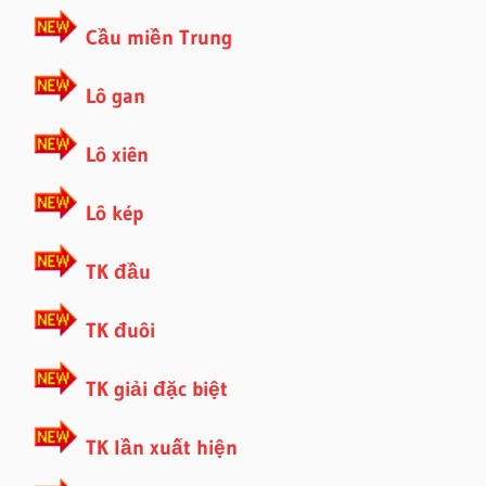
Cầu miền Trung
Lô gan
Lô xiên
Lô kép
TK đầu
TK đuôi
TK giải đặc biệt
TK lần xuất hiện