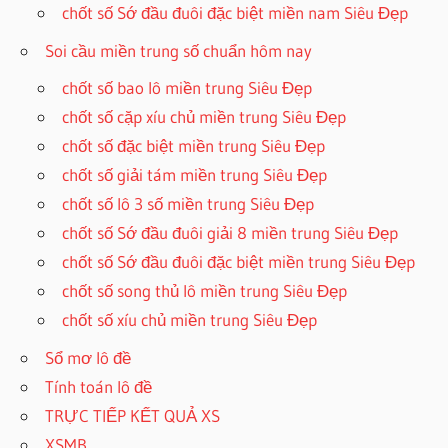
chốt số Sớ đầu đuôi đặc biệt miền nam Siêu Đẹp
Soi cầu miền trung số chuẩn hôm nay
chốt số bao lô miền trung Siêu Đẹp
chốt số cặp xíu chủ miền trung Siêu Đẹp
chốt số đặc biệt miền trung Siêu Đẹp
chốt số giải tám miền trung Siêu Đẹp
chốt số lô 3 số miền trung Siêu Đẹp
chốt số Sớ đầu đuôi giải 8 miền trung Siêu Đẹp
chốt số Sớ đầu đuôi đặc biệt miền trung Siêu Đẹp
chốt số song thủ lô miền trung Siêu Đẹp
chốt số xíu chủ miền trung Siêu Đẹp
Sổ mơ lô đề
Tính toán lô đề
TRỰC TIẾP KẾT QUẢ XS
XSMB