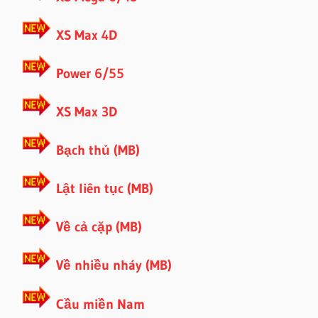
XS Max 4D
Power 6/55
XS Max 3D
Bạch thủ (MB)
Lật liên tục (MB)
Về cả cặp (MB)
Về nhiều nháy (MB)
Cầu miền Nam