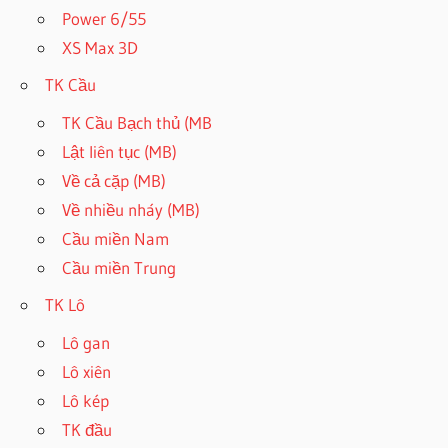
Power 6/55
XS Max 3D
TK Cầu
TK Cầu Bạch thủ (MB
Lật liên tục (MB)
Về cả cặp (MB)
Về nhiều nháy (MB)
Cầu miền Nam
Cầu miền Trung
TK Lô
Lô gan
Lô xiên
Lô kép
TK đầu