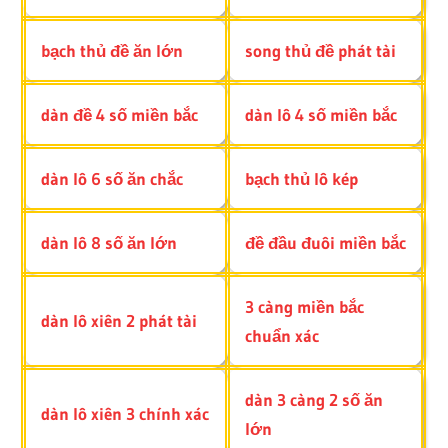
bạch thủ đề ăn lớn
song thủ đề phát tài
dàn đề 4 số miền bắc
dàn lô 4 số miền bắc
dàn lô 6 số ăn chắc
bạch thủ lô kép
dàn lô 8 số ăn lớn
đề đầu đuôi miền bắc
3 càng miền bắc
dàn lô xiên 2 phát tài
chuẩn xác
dàn 3 càng 2 số ăn
dàn lô xiên 3 chính xác
lớn