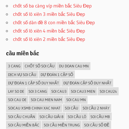
chốt số ba càng víp miền bắc Siêu Đẹp
chốt số lô xiên 3 miền bắc Siêu Đẹp
chốt số dàn đề 8 con miền bắc Siêu Đẹp
chốt số lô xiên 4 miền bắc Siêu Đẹp
chốt số lô xiên 2 miền bắc Siêu Đẹp
cầu miền bắc
3 CANG
CHỐT SỐ SOI CẦU
DU DOAN CAU MN
DỊCH VỤ SOI CẦU
DỰ ĐOÁN 1 CẶP SỐ
DỰ ĐOÁN 1 CẶP SỐ DUY NHẤT
DỰ ĐOÁN CẶP SỐ DUY NHẤT
LAY SO DE
SOI 3 CANG
SOI CAU3
SOI CAU3 MIEN
SOI CAU24
SOI CAU DE
SOI CAU MIEN NAM
SOI CAU MN
SOICAU XSMB CHINH XAC NHAT
SOI CẦU
SOI CẦU 2 NHÁY
SOI CẦU CHUẨN
SOI CẦU GIẢI 8
SOI CẦU LÔ
SOI CẦU MB
SOI CẦU MIỀN BẮC
SOI CẦU MIỀN TRUNG
SOI CẦU SỐ ĐỀ