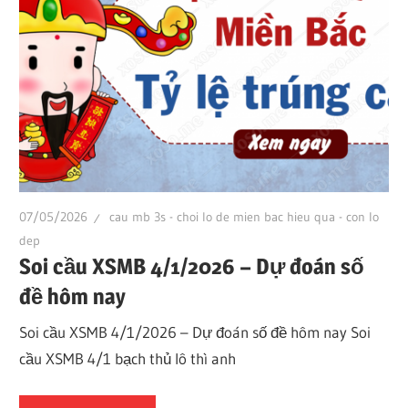
07/05/2026
cau mb 3s - choi lo de mien bac hieu qua - con lo
dep
Soi cầu XSMB 4/1/2026 – Dự đoán số
đề hôm nay
Soi cầu XSMB 4/1/2026 – Dự đoán số đề hôm nay Soi
cầu XSMB 4/1 bạch thủ lô thì anh