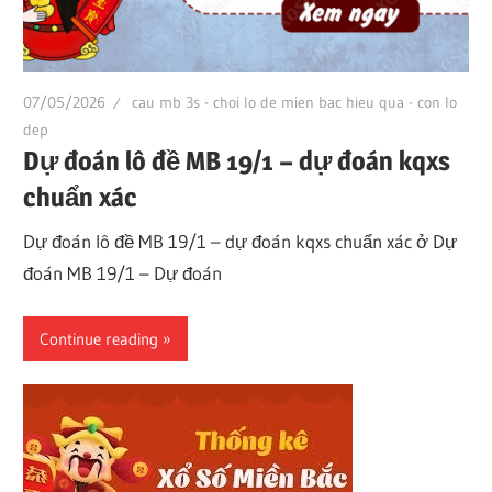
07/05/2026
cau mb 3s - choi lo de mien bac hieu qua - con lo
dep
Dự đoán lô đề MB 19/1 – dự đoán kqxs
chuẩn xác
Dự đoán lô đề MB 19/1 – dự đoán kqxs chuẩn xác ở Dự
đoán MB 19/1 – Dự đoán
Continue reading