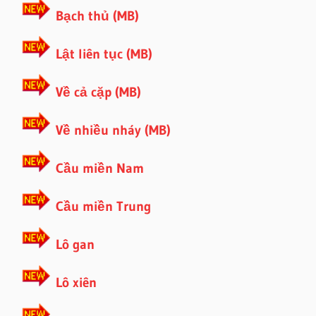
Bạch thủ (MB)
Lật liên tục (MB)
Về cả cặp (MB)
Về nhiều nháy (MB)
Cầu miền Nam
Cầu miền Trung
Lô gan
Lô xiên