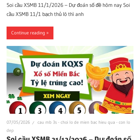
Soi cầu XSMB 11/1/2026 – Dự đoán số đề hôm nay Soi
cầu XSMB 11/1 bạch thủ lô thì anh
Continue reading
07/05/2026
cau mb 3s - choi lo de mien bac hieu qua - con lo
dep
Soi cầu XSMB 21/12/2026 – Dự đoán số