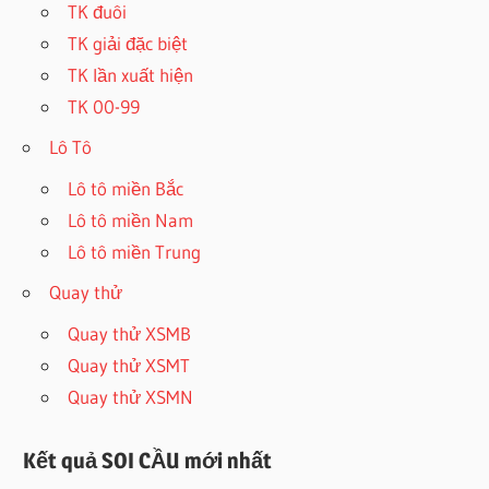
TK đuôi
TK giải đặc biệt
TK lần xuất hiện
TK 00-99
Lô Tô
Lô tô miền Bắc
Lô tô miền Nam
Lô tô miền Trung
Quay thử
Quay thử XSMB
Quay thử XSMT
Quay thử XSMN
Kết quả SOI CẦU mới nhất