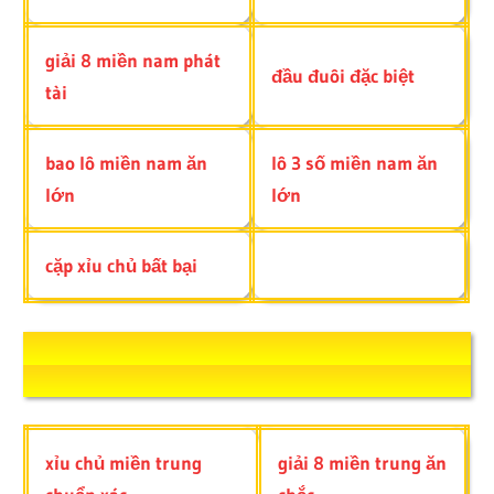
giải 8 miền nam phát
đầu đuôi đặc biệt
tài
bao lô miền nam ăn
lô 3 số miền nam ăn
lớn
lớn
cặp xỉu chủ bất bại
xỉu chủ miền trung
giải 8 miền trung ăn