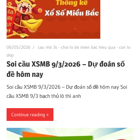
06/05/2026
cau mb 3s - choi lo de mien bac hieu qua - con lo
dep
Soi cầu XSMB 9/3/2026 – Dự đoán số
đề hôm nay
Soi cầu XSMB 9/3/2026 – Dự đoán số đề hôm nay Soi
cầu XSMB 9/3 bạch thủ lô thì anh
Continue reading