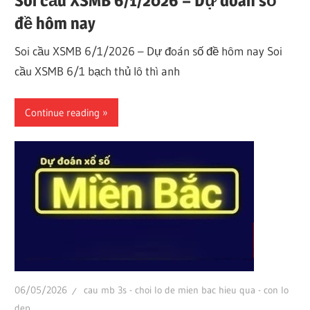
Soi cầu XSMB 6/1/2026 – Dự đoán số
đề hôm nay
Soi cầu XSMB 6/1/2026 – Dự đoán số đề hôm nay Soi
cầu XSMB 6/1 bạch thủ lô thì anh
Continue reading
06/05/2026
cau mb 3s - choi lo de mien bac hieu qua - con lo
dep