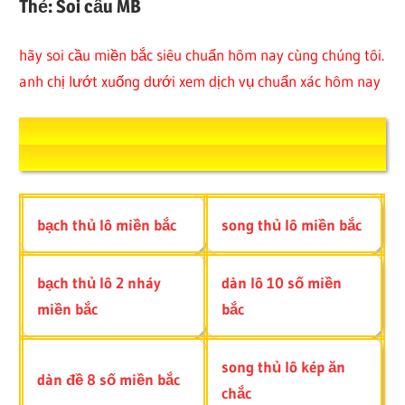
Thẻ:
Soi cầu MB
choi
lo
hãy soi cầu miền bắc siêu chuẩn hôm nay cùng chúng tôi.
de
anh chị lướt xuống dưới xem dịch vụ chuẩn xác hôm nay
mien
bac
hieu
qua
–
bạch thủ lô miền bắc
song thủ lô miền bắc
con
lo
dep
bạch thủ lô 2 nháy
dàn lô 10 số miền
miền bắc
bắc
song thủ lô kép ăn
dàn đề 8 số miền bắc
chắc