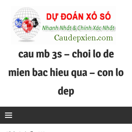
Skip
to
content
cau mb 3s – choi lo de
mien bac hieu qua – con lo
dep
cau
mb
3s
–