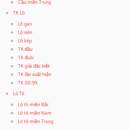
Cầu miền Trung
TK Lô
Lô gan
Lô xiên
Lô kép
TK đầu
TK đuôi
TK giải đặc biệt
TK lần xuất hiện
TK 00-99
Lô Tô
Lô tô miền Bắc
Lô tô miền Nam
Lô tô miền Trung