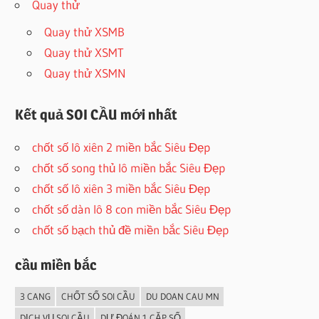
Quay thử
Quay thử XSMB
Quay thử XSMT
Quay thử XSMN
Kết quả SOI CẦU mới nhất
chốt số lô xiên 2 miền bắc Siêu Đẹp
chốt số song thủ lô miền bắc Siêu Đẹp
chốt số lô xiên 3 miền bắc Siêu Đẹp
chốt số dàn lô 8 con miền bắc Siêu Đẹp
chốt số bạch thủ đề miền bắc Siêu Đẹp
cầu miền bắc
3 CANG
CHỐT SỐ SOI CẦU
DU DOAN CAU MN
DỊCH VỤ SOI CẦU
DỰ ĐOÁN 1 CẶP SỐ