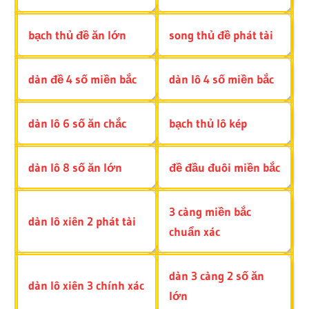
bạch thủ đề ăn lớn
song thủ đề phát tài
dàn đề 4 số miền bắc
dàn lô 4 số miền bắc
dàn lô 6 số ăn chắc
bạch thủ lô kép
dàn lô 8 số ăn lớn
đề đầu đuôi miền bắc
3 càng miền bắc
dàn lô xiên 2 phát tài
chuẩn xác
dàn 3 càng 2 số ăn
dàn lô xiên 3 chính xác
lớn