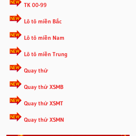
TK 00-99
Lô tô miền Bắc
Lô tô miền Nam
Lô tô miền Trung
Quay thử
Quay thử XSMB
Quay thử XSMT
Quay thử XSMN