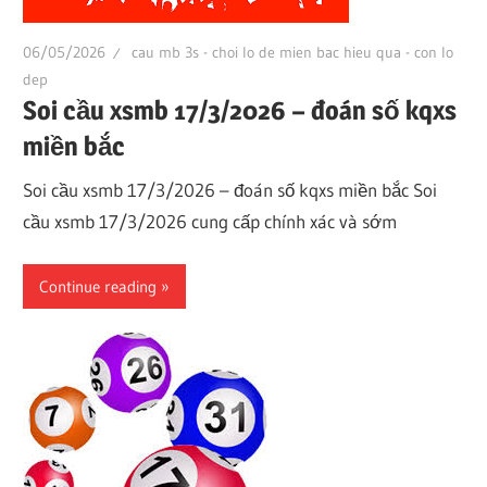
06/05/2026
cau mb 3s - choi lo de mien bac hieu qua - con lo
dep
Soi cầu xsmb 17/3/2026 – đoán số kqxs
miền bắc
Soi cầu xsmb 17/3/2026 – đoán số kqxs miền bắc Soi
cầu xsmb 17/3/2026 cung cấp chính xác và sớm
Continue reading