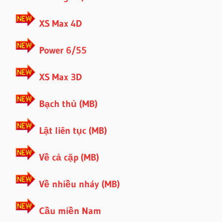
XS Max 4D
Power 6/55
XS Max 3D
Bạch thủ (MB)
Lật liên tục (MB)
Về cả cặp (MB)
Về nhiều nháy (MB)
Cầu miền Nam